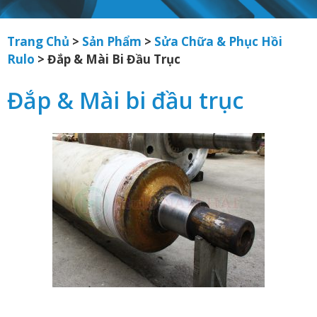
Trang Chủ
>
Sản Phẩm
>
Sửa Chữa & Phục Hồi
Rulo
>
Đắp & Mài Bi Đầu Trục
Đắp & Mài bi đầu trục