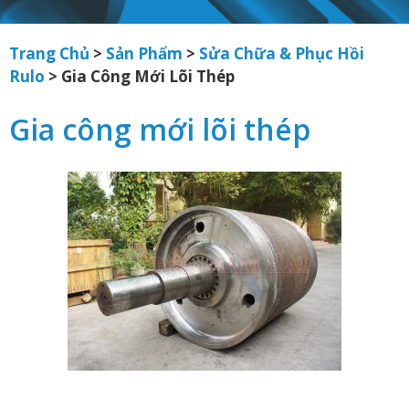
Trang Chủ
>
Sản Phẩm
>
Sửa Chữa & Phục Hồi
Rulo
>
Gia Công Mới Lõi Thép
Gia công mới lõi thép