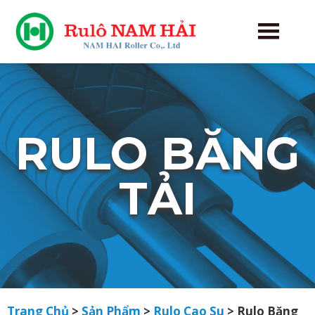
RULO BĂNG
TẢI
Trang Chủ
>
Sản Phẩm
>
Rulo Cao Su
>
Rulo Băng