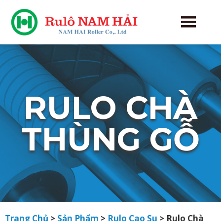
RULO CHÀ
THÙNG GỖ
Trang Chủ
>
Sản Phẩm
>
Rulo Cao Su
>
Rulo Chà