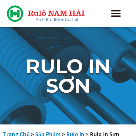
RULO IN
SƠN
Trang Chủ
>
Sản Phẩm
>
Rulo In
>
Rulo In Sơn