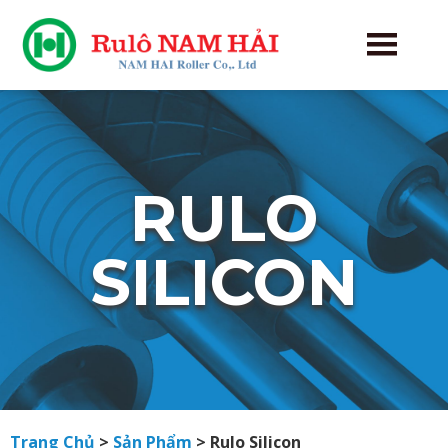
RULO
SILICON
Trang Chủ
>
Sản Phẩm
>
Rulo Silicon